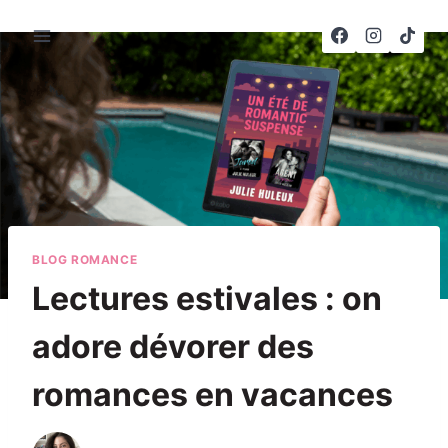
Aller
au
contenu
BLOG ROMANCE
Lectures estivales : on
adore dévorer des
romances en vacances